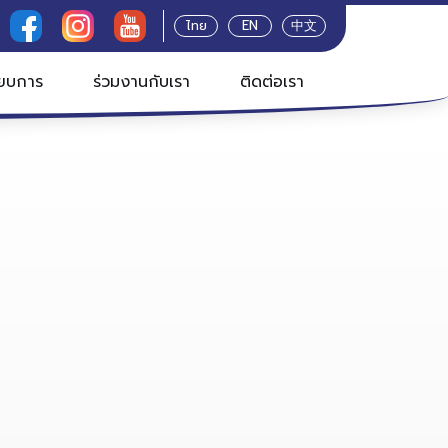
×
ไทย
EN
中文
ียบการ
ร่วมงานกับเรา
ติดต่อเรา