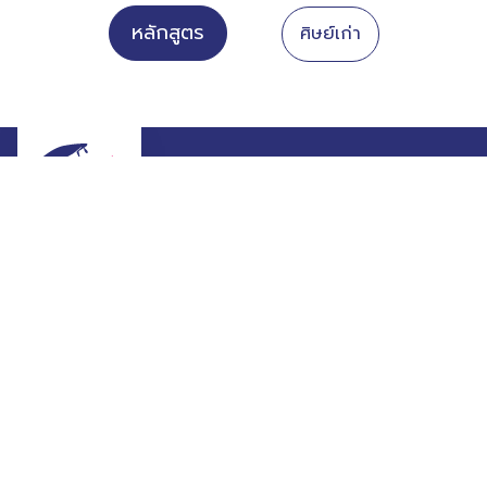
หลักสูตร
ศิษย์เก่า
99 ซ.ประชาร่วมใจ ถ.นิมิตใหม่ มีนบุรี กทม 10510
02-906-9530
080-551-5609