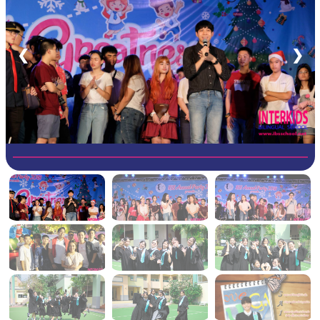
วิชาการและกิจกรรมทักษะชีวิต ส่งเสริมให้นักเรียน IBS
ประสบความสำเร็จในวิชาชีพ ทั้งในระดับชาติ และองค์กร
ชั้นนำระดับโลกได้อย่างสง่างาม …นักเรียนทุกคน คือ
❮
❯
ความภาคภูมิใจของ IBS